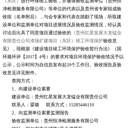
（
东区
）
进行环保竣工验收，并邀请验收监测单位（贵州恒
净检测服务有限公司）等单位的代表以及贵州省专家组成验
收组（名单附后），与会专家和代表在踏勘了现场，听取建
设单位和监测单位对项目进展情况及验收监测情况，经认真
讨论后出具了同意项目通过验收的
《贵州红星发展大龙锰业
有限责任公司渣场扩建项目（
东
区）竣工环境保护
验收意
见》，现根据《建设项目竣工环境保护验收暂行办法》（国
环规环评【
2017
】
4
号）的要求对项目环境保护验收情况予以
公示，
公示时间为自信息发布起
20
个工作日。验收报告及验
收意见详见附件。
查阅方式：
1
、向建设单位索要
建设单位：
贵州红星发展大龙锰业有限责任公司
联系人：梁璐
联系方式：
15285446110
2
、向监测单位索要监测报告
验收监测单位：贵州恒净检测服务有限公司