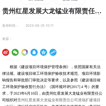
贵州红星发展大龙锰业有限责任公
司渣场扩建项目（东区）竣工环境
保护验收公示
发布时间：
2023-06-25 10:11
来源：
根据《建设项目环境保护管理条例》，依照国家有关法
律法规、建设项目竣工环境保护验收技术规范、项目环境影
响报告和审批部门审批决定等要求，以及参照《建设项目竣
工环境保护验收暂行办法》（国环规环评
[2017] 4
号）的要
求，于
20
2
3
年
6
月
10
日，由
贵州红星发展大龙锰业有限责任公
司
组
织对
贵州红星发展大龙锰业有限责任公司渣场扩建项目