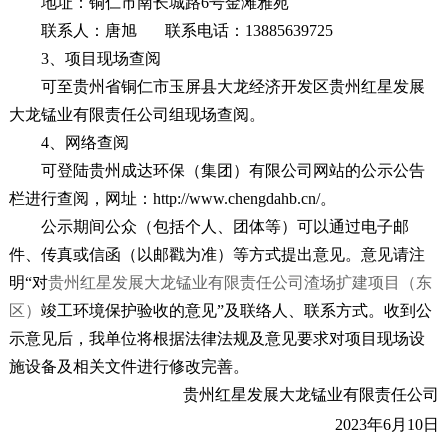
地址：铜仁市南长城路
6
号金滩雅苑
联系人：唐旭
联系电话：
13885639725
3
、项目现场查阅
可至
贵州省铜仁市玉屏县大龙经济开发区
贵州红星发展
大龙锰业有限责任公司
组
现场查阅。
4
、网络查阅
可登陆贵州成达环保（集团）有限公司网站的公示公告
栏进行查阅，网址：
http://www.chengdahb.cn/
。
公示期间公众（包括个人、团体
等）可以通过电子邮
件、传真或信函（以邮戳为准）等方式提出意见。意见请注
明
“
对
贵州红星发展大龙锰业有限责任公司渣场扩建项目（
东
区）
竣工环境保护验收
的
意见
”
及联络人、联系方式。收到公
示意见后，我单位将根据法律法规及意见要求对项目现场设
施
设备及相关文件进行修改完善。
贵州红星发展大龙锰业有限责任公司
2023
年
6
月
10
日