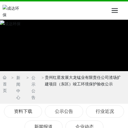
贵州红星发展大龙锰业有限责任公司渣场扩
新
公
首
建项目（东区）竣工环境保护验收公示
闻
示
页
中
公
心
告
资料下载
公示公告
行业近况
新闻报道
企业动态