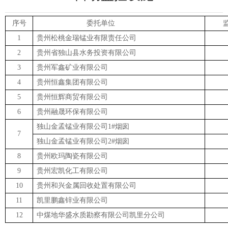
序号
委托单位
1
贵州松桃
金瑞
锰业
有限
责任
公司
2
贵州省独山县水务投资有限公司
3
贵州军鑫矿业有限公司
4
贵州恒鑫集团有限公司
5
贵州恒辉商贸有限公司
6
贵州融晟环保有限公司
独山金孟锰业有限公司
1#
烟囱
7
独山金孟锰业有限公司
2#
烟囱
8
贵州欧玛陶瓷有限公司
9
贵州宏凯化工有限公司
10
贵州和兴金属回收处置有限公司
11
凯里鹏鑫锌业有限公司
12
中煤地华盛水质勘察有限公司凯里分公司